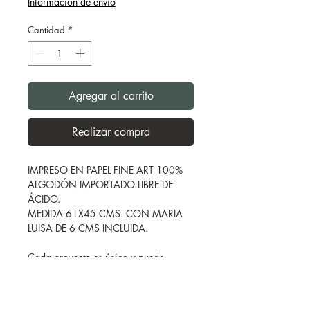
Información de envío
Cantidad
*
Agregar al carrito
Realizar compra
IMPRESO EN PAPEL FINE ART 100%
ALGODÓN IMPORTADO LIBRE DE
ÁCIDO.
MEDIDA 61X45 CMS. CON MARIA
LUISA DE 6 CMS INCLUIDA.
Cada proyecto es único y puede
requerir medidas o materiales
específicos. Si no encuentras lo que
buscas en la página,
¡contáctame!