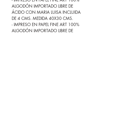
ALGODÓN IMPORTADO LIBRE DE
ÁCIDO CON MARIA LUISA INCLUIDA
DE 4 CMS. MEDIDA 40X30 CMS.
- IMPRESO EN PAPEL FINE ART 100%
ALGODÓN IMPORTADO LIBRE DE
ÁCIDO CON MARIA LUIS INCLUIDA
DE 3 CMS. MEDIDA 30X24 CMS.
Cada proyecto es único y puede
requerir medidas o materiales
específicos. Si no encuentras lo que
buscas en la página,
¡contáctame!
Estoy aquí para adaptarme a tus
necesidades y asegurar que obtengas
la impresión perfecta para ti.
SHOWROOM
FOLLOW ME
Patricio Sanz 1214, Col. del
Valle, CDMX, CP. 03100
7:00 am- 3:00 pm
(by appointment only)