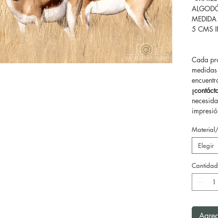
ALGODÓ
MEDIDA
5 CMS 
Cada pro
medidas 
encuentr
¡contác
necesida
impresión
Material
Elegir
Cantidad
Agreg