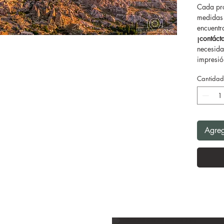
Cada pro
medidas 
encuentr
¡contác
necesida
impresión
Cantidad
Agreg