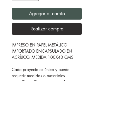
Agregar al carrito
Realizar compra
IMPRESO EN PAPEL METÁLICO
IMPORTADO ENCAPSULADO EN
ACRÍLICO. MEDIDA 100X43 CMS.
Cada proyecto es único y puede
requerir medidas o materiales
específicos. Si no encuentras lo que
buscas en la página,
¡contáctame!
Estoy aquí para adaptarme a tus
necesidades y asegurar que obtengas
la impresión perfecta para ti.
SHOWROOM
FOLLOW ME
Patricio Sanz 1214, Col. del