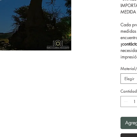
IMPORT
MEDIDA
Cada pro
medidas 
encuentr
¡contác
necesida
impresión
Material
Elegir
Cantidad
Agreg