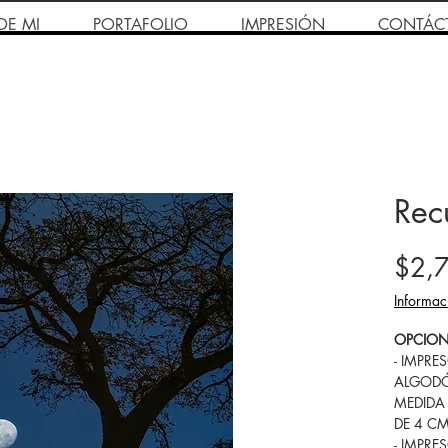
DE MI
PORTAFOLIO
IMPRESIÓN
CONTÁC
Rec
$2,
Informac
OPCION
- IMPRE
ALGODÓ
MEDIDA
DE 4 C
- IMPRE