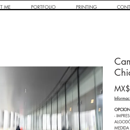
T ME
PORTFOLIO
PRINTING
CONT
Cam
Chi
MX$
Informac
OPCION
- IMPRE
ALGODÓ
MEDIDA