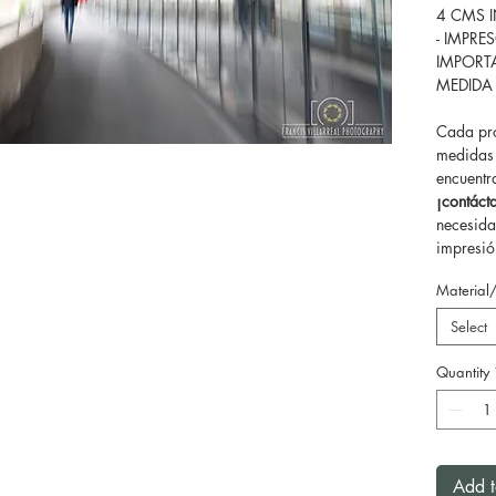
4 CMS 
- IMPRE
IMPORT
MEDIDA
Cada pro
medidas 
encuentr
¡contác
necesida
impresión
Material
Select
Quantity
Add t