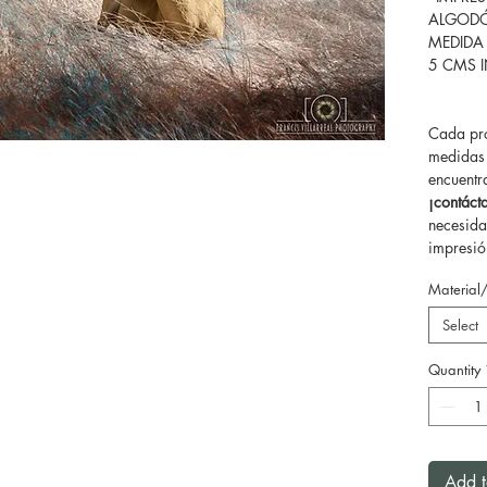
ALGODÓ
MEDIDA
5 CMS 
Cada pro
medidas 
encuentr
¡contác
necesida
impresión
Material
Select
Quantity
Add t