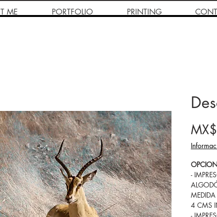
T ME
PORTFOLIO
PRINTING
CONT
Des
MX$
Informac
OPCION
- IMPRE
ALGODÓ
MEDIDA
4 CMS 
- IMPRE