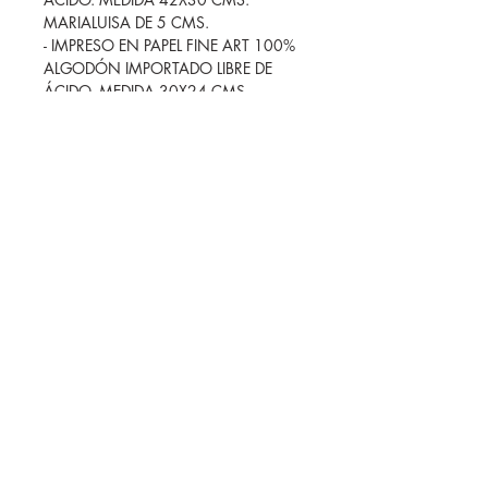
MARIALUISA DE 5 CMS.
- IMPRESO EN PAPEL FINE ART 100%
ALGODÓN IMPORTADO LIBRE DE
ÁCIDO. MEDIDA 30X24 CMS.
MARIALUISA DE 3 CMS.
Cada proyecto es único y puede
requerir medidas o materiales
específicos. Si no encuentras lo que
buscas en la página,
¡contáctame!
Estoy aquí para adaptarme a tus
necesidades y asegurar que obtengas
la impresión perfecta para ti.
SHOWROOM
FOLLOW ME
Patricio Sanz 1214, Col. del
Valle, CDMX, CP. 03100
7:00 am- 3:00 pm
(by appointment only)
Make an Appointment