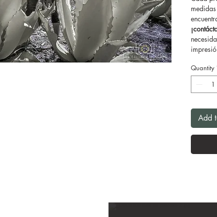
medidas 
encuentr
¡contác
necesida
impresión
Quantity
Add t