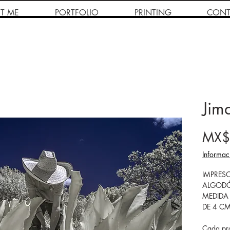
T ME
PORTFOLIO
PRINTING
CONT
Jim
MX$
Informac
IMPRESO
ALGODÓ
MEDIDA
DE 4 C
Cada pro