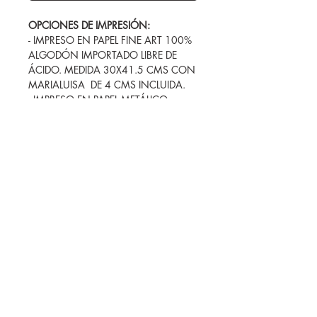
OPCIONES DE IMPRESIÓN:
- IMPRESO EN PAPEL FINE ART 100%
ALGODÓN IMPORTADO LIBRE DE
ÁCIDO. MEDIDA 30X41.5 CMS CON
MARIALUISA DE 4 CMS INCLUIDA.
- IMPRESO EN PAPEL METÁLICO
IMPORTADO ENCAPSULADO EN
ACRÍLICO. MEDIDA 40X60 CMS.
Cada proyecto es único y puede
requerir medidas o materiales
específicos. Si no encuentras lo que
buscas en la página,
¡contáctame!
Estoy aquí para adaptarme a tus
necesidades y asegurar que obtengas
la impresión perfecta para ti.
SHOWROOM
FOLLOW ME
Patricio Sanz 1214, Col. del
Valle, CDMX, CP. 03100