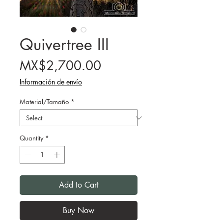
Quivertree III
Price
MX$2,700.00
Información de envío
Material/Tamaño
*
Quantity
*
Add to Cart
Buy Now