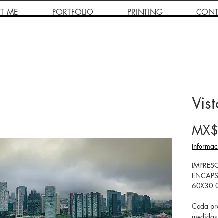
T ME
PORTFOLIO
PRINTING
CONT
Vis
MX$
Informac
IMPRES
ENCAPS
60X30 
Cada pro
medidas 