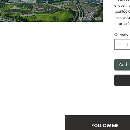
encuentr
¡contác
necesida
impresión
Quantity
Add t
FOLLOW ME