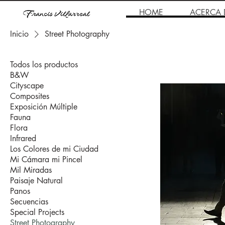
HOME
ACERCA 
Inicio
Street Photography
Todos los productos
B&W
Cityscape
Composites
Exposición Múltiple
Fauna
Flora
Infrared
Los Colores de mi Ciudad
Mi Cámara mi Pincel
Mil Miradas
Paisaje Natural
Panos
Secuencias
Special Projects
Street Photography