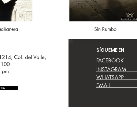
Mañanera
ápida
Vista rápida
Sin Rumbo
SÍGUEME EN
1214, Col. del Valle,
​FACEBOOK @fra
3100
INSTAGRAM @fr
0 pm
WHATSAPP +5
EMAIL contac
ITA