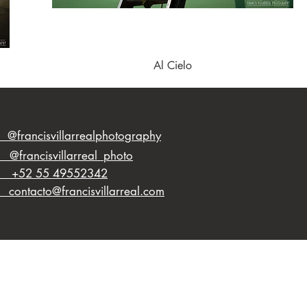
Vista rápida
Al Cielo
ncisvillarrealphotography
ancisvillarreal_photo
2 55 49552342
to@francisvillarreal.com