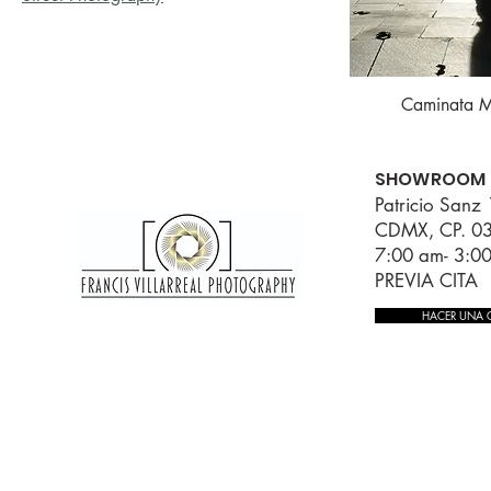
Caminata 
Vista r
SHOWROOM
Patricio Sanz 
CDMX, CP. 0
7:00 am- 3:0
PREVIA CITA
HACER UNA C